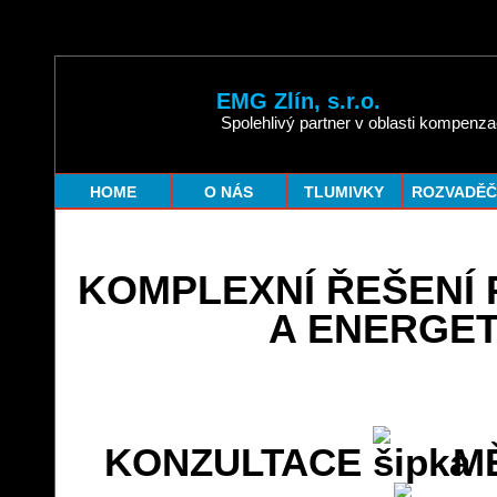
EMG Zlín, s.r.o.
Spolehlivý partner v oblasti kompenzac
HOME
O NÁS
TLUMIVKY
ROZVADĚČ
KOMPLEXNÍ ŘEŠENÍ
A ENERGET
KONZULTACE
M